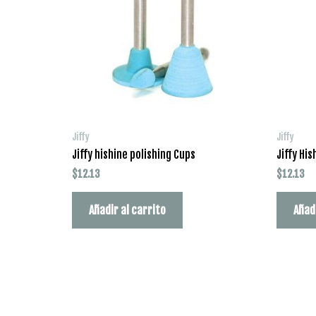
Jiffy
Jiffy
Jiffy hishine polishing Cups
Jiffy His
$
12.13
$
12.13
Añadir al carrito
Añad