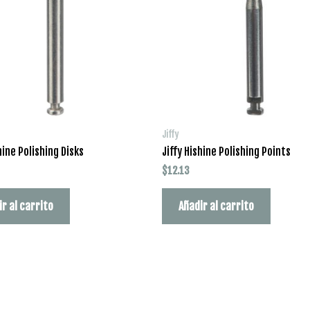
Jiffy
hine Polishing Disks
Jiffy Hishine Polishing Points
$
12.13
ir al carrito
Añadir al carrito