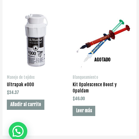
AGOTADO
Manejo de tejidos
Blanqueamiento
Ultrapak #000
Kit Opalescence Boost y
Opaldam
$
34.37
$
46.00
Añadir al carrito
Leer más