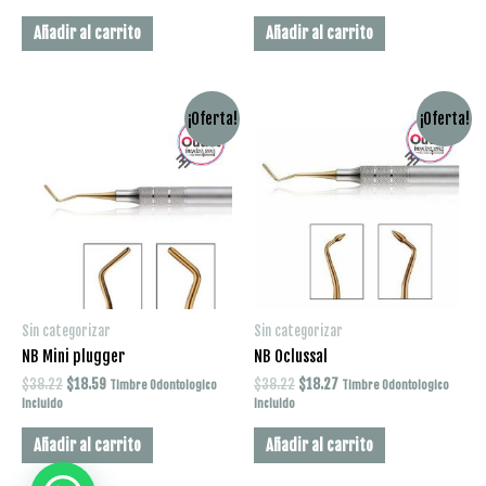
original
actual
original
actual
era:
es:
era:
es:
Añadir al carrito
Añadir al carrito
$4.26.
$1.01.
$60.59.
$28.61.
¡Oferta!
¡Oferta!
Sin categorizar
Sin categorizar
NB Mini plugger
NB Oclussal
¿Cómo podemos ayudar?
El
El
El
El
$
38.22
$
18.59
$
38.22
$
18.27
Timbre Odontologico
Timbre Odontologico
precio
precio
precio
precio
Incluido
Incluido
original
actual
original
actual
era:
es:
era:
es:
Añadir al carrito
Añadir al carrito
$38.22.
$18.59.
$38.22.
$18.27.