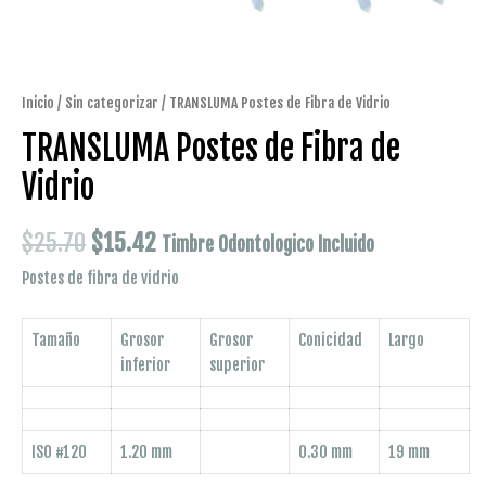
Inicio
/
Sin categorizar
/ TRANSLUMA Postes de Fibra de Vidrio
TRANSLUMA Postes de Fibra de
Vidrio
El
El
$
25.70
$
15.42
Timbre Odontologico Incluido
precio
precio
Postes de fibra de vidrio
original
actual
Tamaño
Grosor
Grosor
Conicidad
Largo
era:
es:
inferior
superior
$25.70.
$15.42.
ISO #120
1.20 mm
0.30 mm
19 mm