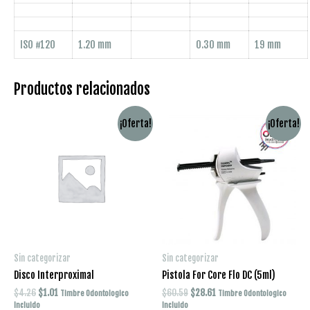
ISO #120
1.20 mm
0.30 mm
19 mm
Productos relacionados
¡Oferta!
¡Oferta!
Sin categorizar
Sin categorizar
Disco Interproximal
Pistola For Core Flo DC (5ml)
El
El
El
El
$
4.26
$
1.01
$
60.59
$
28.61
Timbre Odontologico
Timbre Odontologico
precio
precio
precio
precio
Incluido
Incluido