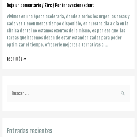
Deja un comentario
/
Zirc
/ Por
innovacionesdent
Vivimos en una época acelerada, donde a todos les urgen las cosas y
cada vez tienen menos tiempo disponible, en nuestro día a día en la
clínica dental no estamos exentos de lo mismo, es por eso que las
tareas que hacemos deben de estar estandarizadas para poder
optimizar el tiempo, ofrecerle mejores alternativas a …
Zirc
Leer más »
B
u
s
c
a
Entradas recientes
r