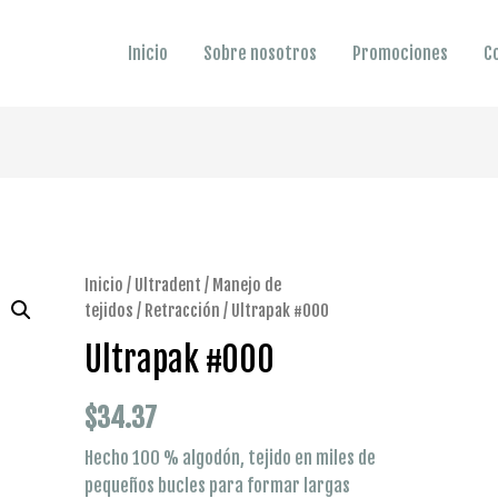
Inicio
Sobre nosotros
Promociones
C
Inicio
/
Ultradent
/
Manejo de
tejidos
/
Retracción
/ Ultrapak #000
Ultrapak #000
$
34.37
Hecho 100 % algodón, tejido en miles de
pequeños bucles para formar largas