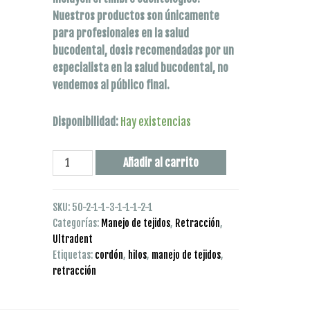
Nuestros productos son únicamente
para profesionales en la salud
bucodental, dosis recomendadas por un
especialista en la salud bucodental, no
vendemos al público final.
Disponibilidad:
Hay existencias
Ultrapak
Añadir al carrito
#000
cantidad
SKU:
50-2-1-1-3-1-1-1-2-1
Categorías:
Manejo de tejidos
,
Retracción
,
Ultradent
Etiquetas:
cordón
,
hilos
,
manejo de tejidos
,
retracción