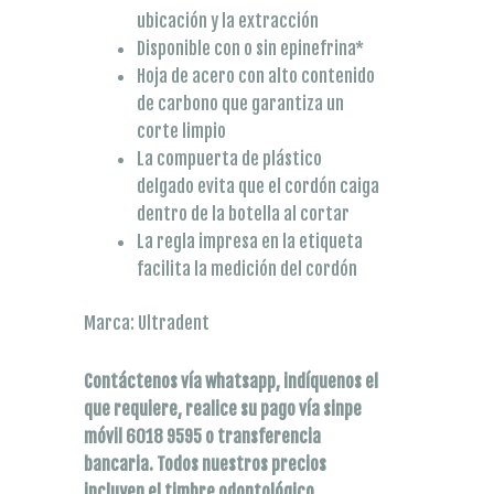
ubicación y la extracción
Disponible con o sin epinefrina*
Hoja de acero con alto contenido
de carbono que garantiza un
corte limpio
La compuerta de plástico
delgado evita que el cordón caiga
dentro de la botella al cortar
La regla impresa en la etiqueta
facilita la medición del cordón
Marca: Ultradent
Contáctenos vía whatsapp, indíquenos el
que requiere, realice su pago vía sinpe
móvil 6018 9595 o transferencia
bancaria. Todos nuestros precios
incluyen el timbre odontológico.