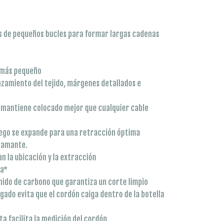
es de pequeños bucles para formar largas cadenas
y más pequeño
zamiento del tejido, márgenes detallados e
se mantiene colocado mejor que cualquier cable
ego se expande para una retracción óptima
diamante.
an la ubicación y la extracción
na*
nido de carbono que garantiza un corte limpio
gado evita que el cordón caiga dentro de la botella
ta facilita la medición del cordón