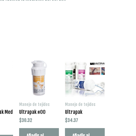
Manejo de tejidos
Manejo de tejidos
isk Med
Ultrapak #00
Ultrapak
$
30.32
$
34.37
Añadir al
Añadir al