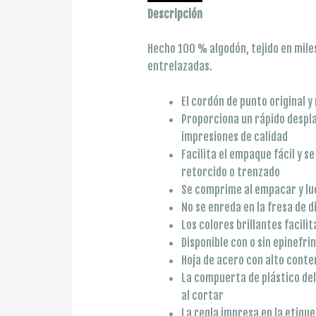
Descripción
Hecho 100 % algodón, tejido en mil
entrelazadas.
El cordón de punto original 
Proporciona un rápido despla
impresiones de calidad
Facilita el empaque fácil y 
retorcido o trenzado
Se comprime al empacar y lu
No se enreda en la fresa de 
Los colores brillantes facilit
Disponible con o sin epinefri
Hoja de acero con alto conte
La compuerta de plástico del
al cortar
La regla impresa en la etique