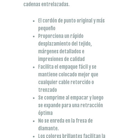
cadenas entrelazadas.
El cordón de punto original y más
pequeño
Proporciona un rápido
desplazamiento del tejido,
márgenes detallados e
impresiones de calidad
Facilita el empaque fácil y se
mantiene colocado mejor que
cualquier cable retorcido o
trenzado
Se comprime al empacar y luego
se expande para una retracción
óptima
No se enreda en la fresa de
diamante.
Los colores brillantes facilitan la